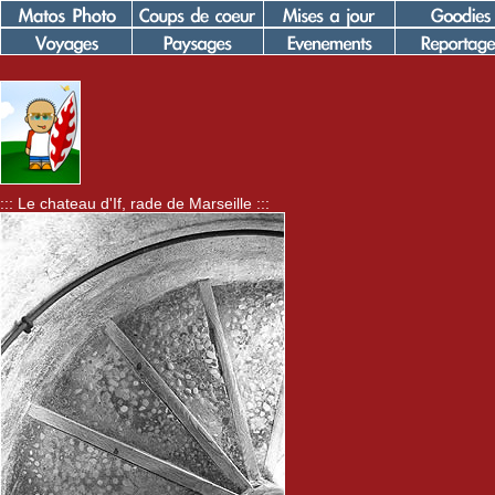
::: Le chateau d'If, rade de Marseille :::