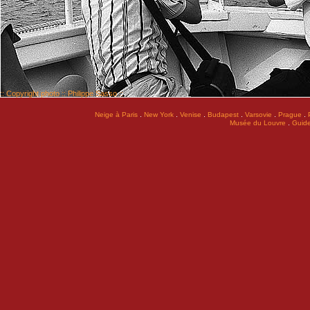
:: Copyright photo :: Philippe Sasso ::
.
.
.
.
.
.
Neige à Paris
New York
Venise
Budapest
Varsovie
Prague
.
Musée du Louvre
Guide