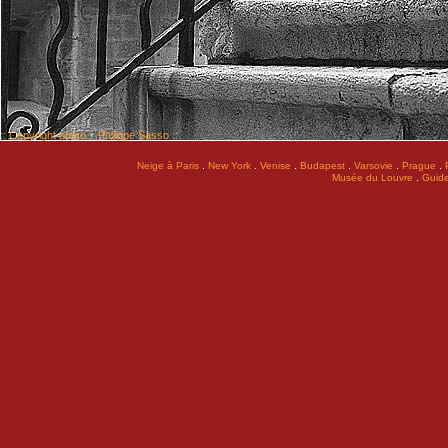
:: Copyright photo :: Philippe Sasso ::
.
.
.
.
.
.
Neige à Paris
New York
Venise
Budapest
Varsovie
Prague
.
Musée du Louvre
Guide