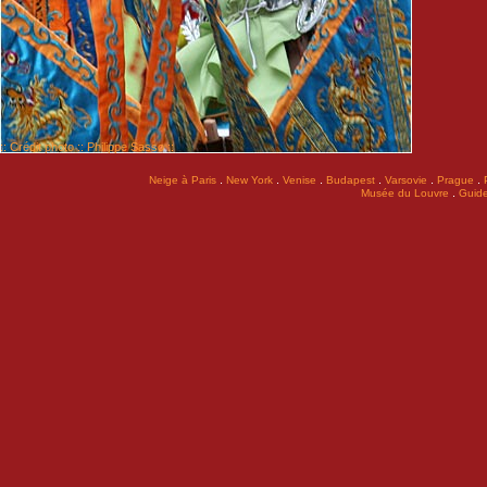
:: Crédit photo :: Philippe Sasso ::
.
.
.
.
.
.
Neige à Paris
New York
Venise
Budapest
Varsovie
Prague
.
Musée du Louvre
Guide