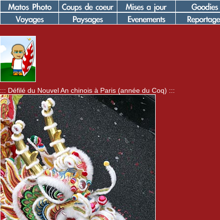
::: Défilé du Nouvel An chinois à Paris (année du Coq) :::