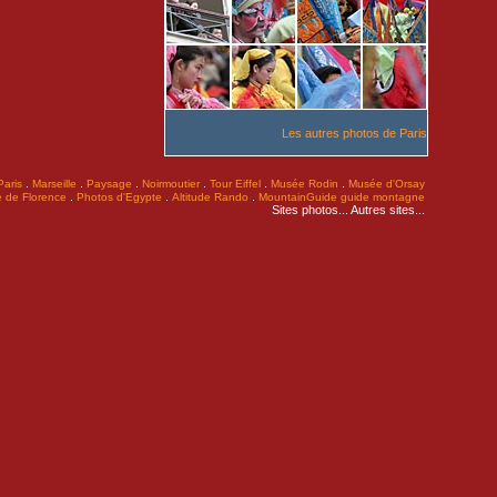
Les autres photos de Paris
.
.
.
.
.
.
Paris
Marseille
Paysage
Noirmoutier
Tour Eiffel
Musée Rodin
Musée d'Orsay
.
.
.
 de Florence
Photos d'Egypte
Altitude Rando
MountainGuide guide montagne
Sites photos...
Autres sites...