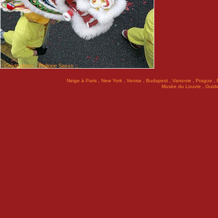
:: Crédit photo :: Philippe Sasso ::
.
.
.
.
.
.
Neige à Paris
New York
Venise
Budapest
Varsovie
Prague
.
Musée du Louvre
Guide