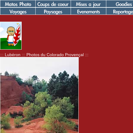
::: Lubéron ::: Photos du Colorado Provençal :::