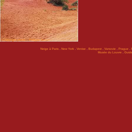
:: Copyright photo :: Philippe Sasso ::
.
.
.
.
.
.
Neige à Paris
New York
Venise
Budapest
Varsovie
Prague
.
Musée du Louvre
Guide