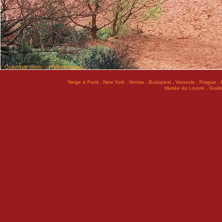
:: Copyright photo :: Philippe Sasso ::
.
.
.
.
.
.
Neige à Paris
New York
Venise
Budapest
Varsovie
Prague
.
Musée du Louvre
Guide