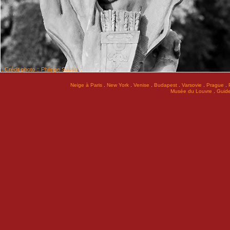
:: Crédit photo :: Philippe Sasso ::
.
.
.
.
.
.
Neige à Paris
New York
Venise
Budapest
Varsovie
Prague
.
Musée du Louvre
Guide