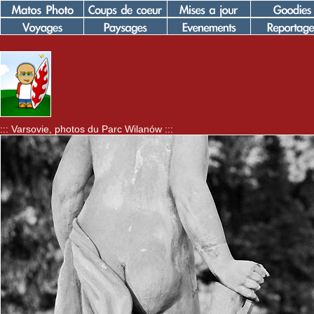
::: Varsovie, photos du Parc Wilanów :::