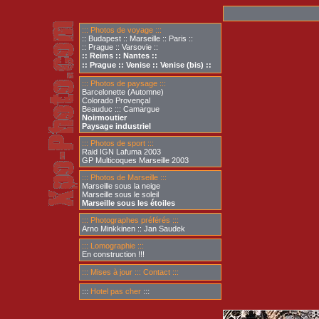
::: Photos de voyage :::
:: Budapest
:: Marseille
:: Paris
::
:: Prague
:: Varsovie ::
:: Reims ::
Nantes ::
:: Prague ::
Venise ::
Venise (bis) ::
::: Photos de paysage :::
Barcelonette (Automne)
Colorado Provençal
Beauduc ::: Camargue
Noirmoutier
Paysage industriel
::: Photos de sport :::
Raid IGN Lafuma 2003
GP Multicoques Marseille 2003
::: Photos de Marseille :::
Marseille sous la neige
Marseille sous le soleil
Marseille sous les étoiles
::: Photographes préférés :::
Arno Minkkinen
:: Jan Saudek
::: Lomographie :::
En construction !!!
::: Mises à jour
::: Contact :::
:::
:::
Hotel pas cher