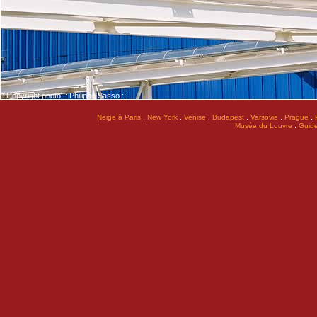
:: Copyright photo :: Philippe Sasso ::
.
.
.
.
.
.
Neige à Paris
New York
Venise
Budapest
Varsovie
Prague
.
Musée du Louvre
Guide