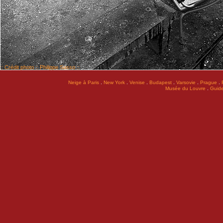
:: Crédit photo :: Philippe Sasso ::
.
.
.
.
.
.
Neige à Paris
New York
Venise
Budapest
Varsovie
Prague
.
Musée du Louvre
Guide