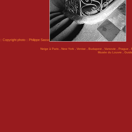
:: Copyright photo :: Philippe Sasso ::
.
.
.
.
.
.
Neige à Paris
New York
Venise
Budapest
Varsovie
Prague
.
Musée du Louvre
Guide