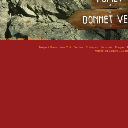
:: Copyright photo :: Philippe Sasso ::
.
.
.
.
.
.
Neige à Paris
New York
Venise
Budapest
Varsovie
Prague
.
Musée du Louvre
Guide