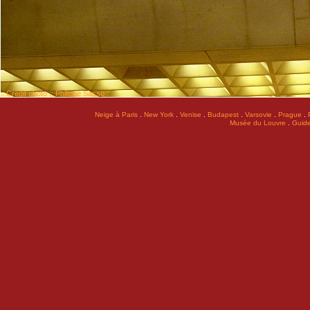
:: Crédit photo :: Philippe Sasso ::
.
.
.
.
.
.
Neige à Paris
New York
Venise
Budapest
Varsovie
Prague
.
Musée du Louvre
Guide