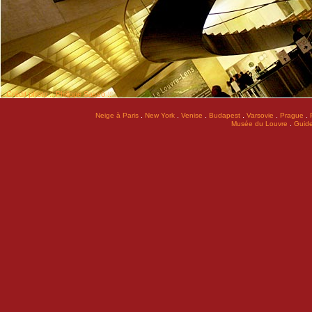
:: Crédit photo :: Philippe Sasso ::
.
.
.
.
.
.
Neige à Paris
New York
Venise
Budapest
Varsovie
Prague
.
Musée du Louvre
Guide